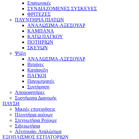
Επαγωγικές
ΣΥΝΔΙΑΖΟΜΕΝΕΣ ΣΥΣΚΕΥΕΣ
ΦΡΙΤΕΖΕΣ
ΠΛΥΝΤΗΡΙΑ ΠΙΑΤΩΝ
ΑΝΑΛΩΣΙΜΑ-ΑΞΕΣΟΥΑΡ
ΚΑΜΠΑΝΑ
ΚΑΤΩ ΠΑΓΚΟΥ
ΠΟΤΗΡΙΩΝ
ΣΚΕΥΩΝ
Ψύξη
ΑΝΑΛΩΣΙΜΑ-ΑΞΕΣΟΥΑΡ
Βιτρίνες
Κατάψυξη
ΠΑΓΚΟΙ
Παγομηχανές
Συντήρηση
Αποροφητήρες
Συστήματα Διανομής
ΠΛΥΣΗ
Μικρές επιχειρήσεις
Πλυντήρια ρούχων
Στεγνωτήρια Ρούχων
Σιδερωτήρια
Αξεσουάρ- Αναλώσιμα
ΕΞΟΠΛΙΣΜΟΣ ΕΣΤΙΑΤΟΡΙΩΝ