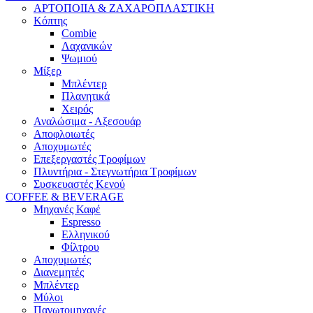
ΑΡΤΟΠΟΙΙΑ & ΖΑΧΑΡΟΠΛΑΣΤΙΚΗ
Κόπτης
Combie
Λαχανικών
Ψωμιού
Μίξερ
Μπλέντερ
Πλανητικά
Χειρός
Αναλώσιμα - Αξεσουάρ
Αποφλοιωτές
Αποχυμωτές
Επεξεργαστές Τροφίμων
Πλυντήρια - Στεγνωτήρια Τροφίμων
Συσκευαστές Κενού
COFFEE & BEVERAGE
Μηχανές Καφέ
Espresso
Ελληνικού
Φίλτρου
Αποχυμωτές
Διανεμητές
Μπλέντερ
Μύλοι
Παγωτομηχανές