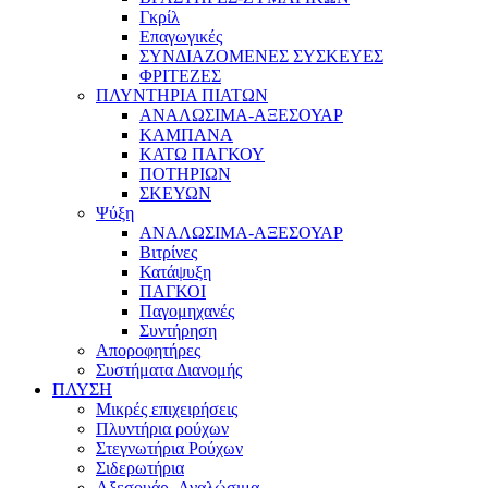
Γκρίλ
Επαγωγικές
ΣΥΝΔΙΑΖΟΜΕΝΕΣ ΣΥΣΚΕΥΕΣ
ΦΡΙΤΕΖΕΣ
ΠΛΥΝΤΗΡΙΑ ΠΙΑΤΩΝ
ΑΝΑΛΩΣΙΜΑ-ΑΞΕΣΟΥΑΡ
ΚΑΜΠΑΝΑ
ΚΑΤΩ ΠΑΓΚΟΥ
ΠΟΤΗΡΙΩΝ
ΣΚΕΥΩΝ
Ψύξη
ΑΝΑΛΩΣΙΜΑ-ΑΞΕΣΟΥΑΡ
Βιτρίνες
Κατάψυξη
ΠΑΓΚΟΙ
Παγομηχανές
Συντήρηση
Αποροφητήρες
Συστήματα Διανομής
ΠΛΥΣΗ
Μικρές επιχειρήσεις
Πλυντήρια ρούχων
Στεγνωτήρια Ρούχων
Σιδερωτήρια
Αξεσουάρ- Αναλώσιμα