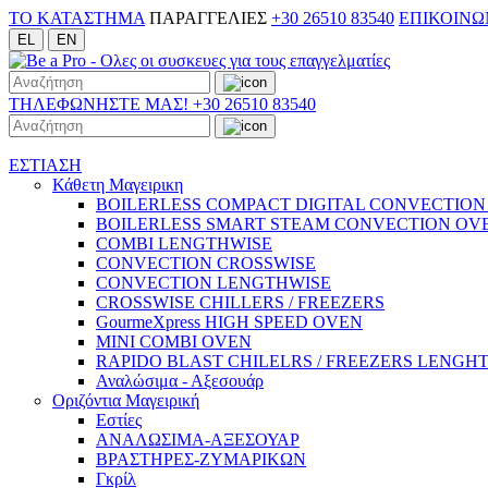
TO ΚΑΤΑΣΤΗΜΑ
ΠΑΡΑΓΓΕΛΙΕΣ
+30 26510 83540
ΕΠΙΚΟΙΝΩ
EL
EN
ΤΗΛΕΦΩΝΗΣΤΕ ΜΑΣ!
+30 26510 83540
ΕΣΤΙΑΣΗ
Κάθετη Μαγειρικη
BOILERLESS COMPACT DIGITAL CONVECTION
BOILERLESS SMART STEAM CONVECTION OV
COMBI LENGTHWISE
CONVECTION CROSSWISE
CONVECTION LENGTHWISE
CROSSWISE CHILLERS / FREEZERS
GourmeXpress HIGH SPEED OVEN
MINI COMBI OVEN
RAPIDO BLAST CHILELRS / FREEZERS LENGH
Αναλώσιμα - Αξεσουάρ
Οριζόντια Μαγειρική
Εστίες
ΑΝΑΛΩΣΙΜΑ-ΑΞΕΣΟΥΑΡ
ΒΡΑΣΤΗΡΕΣ-ΖΥΜΑΡΙΚΩΝ
Γκρίλ