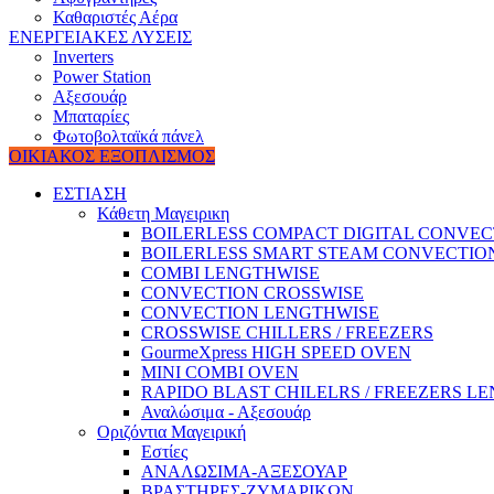
Καθαριστές Αέρα
ΕΝΕΡΓΕΙΑΚΕΣ ΛΥΣΕΙΣ
Inverters
Power Station
Αξεσουάρ
Μπαταρίες
Φωτοβολταϊκά πάνελ
ΟΙΚΙΑΚΟΣ ΕΞΟΠΛΙΣΜΟΣ
ΕΣΤΙΑΣΗ
Κάθετη Μαγειρικη
BOILERLESS COMPACT DIGITAL CONVE
BOILERLESS SMART STEAM CONVECTIO
COMBI LENGTHWISE
CONVECTION CROSSWISE
CONVECTION LENGTHWISE
CROSSWISE CHILLERS / FREEZERS
GourmeXpress HIGH SPEED OVEN
MINI COMBI OVEN
RAPIDO BLAST CHILELRS / FREEZERS L
Αναλώσιμα - Αξεσουάρ
Οριζόντια Μαγειρική
Εστίες
ΑΝΑΛΩΣΙΜΑ-ΑΞΕΣΟΥΑΡ
ΒΡΑΣΤΗΡΕΣ-ΖΥΜΑΡΙΚΩΝ