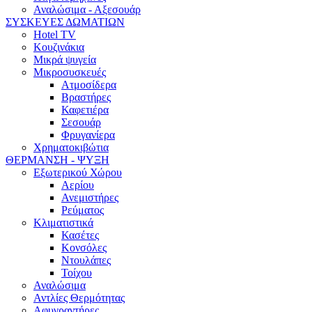
Αναλώσιμα - Αξεσουάρ
ΣΥΣΚΕΥΕΣ ΔΩΜΑΤΙΩΝ
Hotel TV
Κουζινάκια
Μικρά ψυγεία
Μικροσυσκευές
Ατμοσίδερα
Βραστήρες
Καφετιέρα
Σεσουάρ
Φρυγανίερα
Χρηματοκιβώτια
ΘΕΡΜΑΝΣΗ - ΨΥΞΗ
Εξωτερικού Χώρου
Αερίου
Ανεμιστήρες
Ρεύματος
Κλιματιστικά
Κασέτες
Κονσόλες
Ντουλάπες
Τοίχου
Αναλώσιμα
Αντλίες Θερμότητας
Αφυγραντήρες