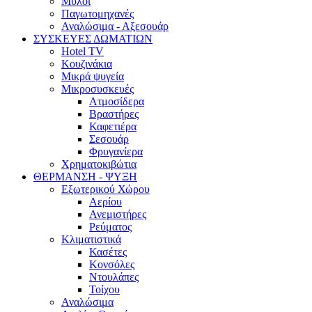
Μύλοι
Παγωτομηχανές
Αναλώσιμα - Αξεσουάρ
ΣΥΣΚΕΥΕΣ ΔΩΜΑΤΙΩΝ
Hotel TV
Κουζινάκια
Μικρά ψυγεία
Μικροσυσκευές
Ατμοσίδερα
Βραστήρες
Καφετιέρα
Σεσουάρ
Φρυγανίερα
Χρηματοκιβώτια
ΘΕΡΜΑΝΣΗ - ΨΥΞΗ
Εξωτερικού Χώρου
Αερίου
Ανεμιστήρες
Ρεύματος
Κλιματιστικά
Κασέτες
Κονσόλες
Ντουλάπες
Τοίχου
Αναλώσιμα