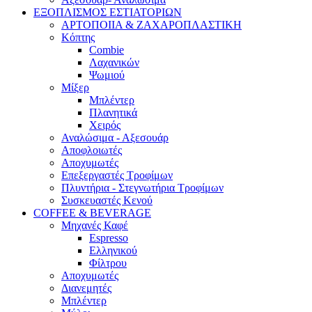
ΕΞΟΠΛΙΣΜΟΣ ΕΣΤΙΑΤΟΡΙΩΝ
ΑΡΤΟΠΟΙΙΑ & ΖΑΧΑΡΟΠΛΑΣΤΙΚΗ
Κόπτης
Combie
Λαχανικών
Ψωμιού
Μίξερ
Μπλέντερ
Πλανητικά
Χειρός
Αναλώσιμα - Αξεσουάρ
Αποφλοιωτές
Αποχυμωτές
Επεξεργαστές Τροφίμων
Πλυντήρια - Στεγνωτήρια Τροφίμων
Συσκευαστές Κενού
COFFEE & BEVERAGE
Μηχανές Καφέ
Espresso
Ελληνικού
Φίλτρου
Αποχυμωτές
Διανεμητές
Μπλέντερ