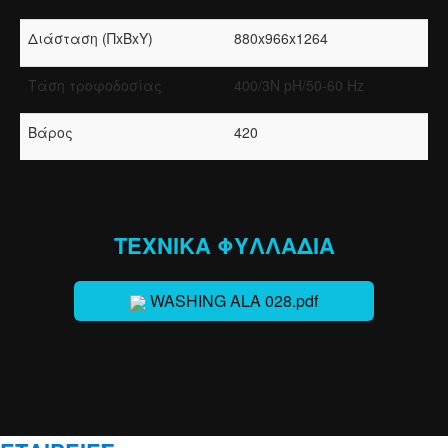
Διάσταση (ΠxΒxΥ)
880x966x1264
Τάση τροφοδοσίας
400/3N pH/50-60 Hz
Βάρος
420
ΤΕΧΝΙΚΑ ΦΥΛΛΑΔΙΑ
WASHING ALA 028.pdf