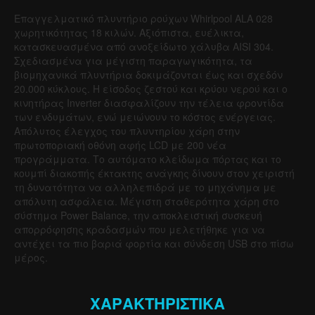
Επαγγελματικό πλυντήριο ρούχων Whirlpool ALA 028
χωρητικότητας 18 κιλών. Αξιόπιστα, ευέλικτα,
κατασκευασμένα από ανοξείδωτο χάλυβα AISI 304.
Σχεδιασμένα για μέγιστη παραγωγικότητα, τα
βιομηχανικά πλυντήρια δοκιμάζονται έως και σχεδόν
20.000 κύκλους. Η είσοδος ζεστού και κρύου νερού και ο
κινητήρας Inverter διασφαλίζουν την τέλεια φροντίδα
των ενδυμάτων, ενώ μειώνουν το κόστος ενέργειας.
Απόλυτος έλεγχος του πλυντηρίου χάρη στην
πρωτοποριακή οθόνη αφής LCD με 200 νέα
προγράμματα. Το αυτόματο κλείδωμα πόρτας και το
κουμπί διακοπής έκτακτης ανάγκης δίνουν στον χειριστή
τη δυνατότητα να αλληλεπιδρά με το μηχάνημα με
απόλυτη ασφάλεια. Μέγιστη σταθερότητα χάρη στο
σύστημα Power Balance, την αποκλειστική συσκευή
απορρόφησης κραδασμών που μελετήθηκε για να
αντέχει τα πιο βαριά φορτία και σύνδεση USB στο πίσω
μέρος.
ΧΑΡΑΚΤΗΡΙΣΤΙΚΑ