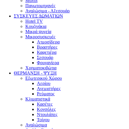
Μύλοι
Παγωτομηχανές
Αναλώσιμα - Αξεσουάρ
ΣΥΣΚΕΥΕΣ ΔΩΜΑΤΙΩΝ
Hotel TV
Κουζινάκια
Μικρά ψυγεία
Μικροσυσκευές
Ατμοσίδερα
Βραστήρες
Καφετιέρα
Σεσουάρ
Φρυγανίερα
Χρηματοκιβώτια
ΘΕΡΜΑΝΣΗ - ΨΥΞΗ
Εξωτερικού Χώρου
Αερίου
Ανεμιστήρες
Ρεύματος
Κλιματιστικά
Κασέτες
Κονσόλες
Ντουλάπες
Τοίχου
Αναλώσιμα