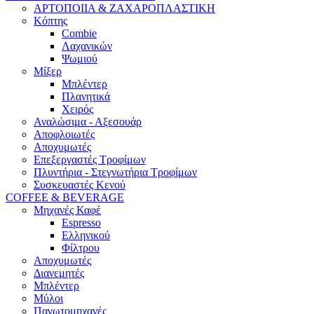
ΑΡΤΟΠΟΙΙΑ & ΖΑΧΑΡΟΠΛΑΣΤΙΚΗ
Κόπτης
Combie
Λαχανικών
Ψωμιού
Μίξερ
Μπλέντερ
Πλανητικά
Χειρός
Αναλώσιμα - Αξεσουάρ
Αποφλοιωτές
Αποχυμωτές
Επεξεργαστές Τροφίμων
Πλυντήρια - Στεγνωτήρια Τροφίμων
Συσκευαστές Κενού
COFFEE & BEVERAGE
Μηχανές Καφέ
Espresso
Ελληνικού
Φίλτρου
Αποχυμωτές
Διανεμητές
Μπλέντερ
Μύλοι
Παγωτομηχανές