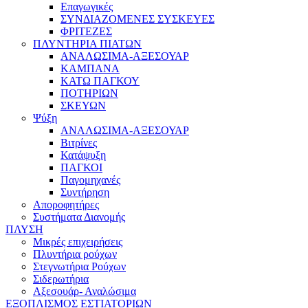
Επαγωγικές
ΣΥΝΔΙΑΖΟΜΕΝΕΣ ΣΥΣΚΕΥΕΣ
ΦΡΙΤΕΖΕΣ
ΠΛΥΝΤΗΡΙΑ ΠΙΑΤΩΝ
ΑΝΑΛΩΣΙΜΑ-ΑΞΕΣΟΥΑΡ
ΚΑΜΠΑΝΑ
ΚΑΤΩ ΠΑΓΚΟΥ
ΠΟΤΗΡΙΩΝ
ΣΚΕΥΩΝ
Ψύξη
ΑΝΑΛΩΣΙΜΑ-ΑΞΕΣΟΥΑΡ
Βιτρίνες
Κατάψυξη
ΠΑΓΚΟΙ
Παγομηχανές
Συντήρηση
Αποροφητήρες
Συστήματα Διανομής
ΠΛΥΣΗ
Μικρές επιχειρήσεις
Πλυντήρια ρούχων
Στεγνωτήρια Ρούχων
Σιδερωτήρια
Αξεσουάρ- Αναλώσιμα
ΕΞΟΠΛΙΣΜΟΣ ΕΣΤΙΑΤΟΡΙΩΝ