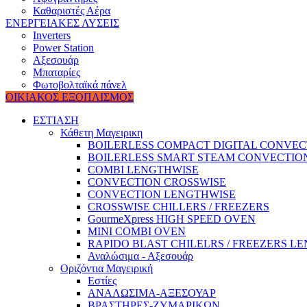
Καθαριστές Αέρα
ΕΝΕΡΓΕΙΑΚΕΣ ΛΥΣΕΙΣ
Inverters
Power Station
Αξεσουάρ
Μπαταρίες
Φωτοβολταϊκά πάνελ
ΟΙΚΙΑΚΟΣ ΕΞΟΠΛΙΣΜΟΣ
ΕΣΤΙΑΣΗ
Κάθετη Μαγειρικη
BOILERLESS COMPACT DIGITAL CONVE
BOILERLESS SMART STEAM CONVECTIO
COMBI LENGTHWISE
CONVECTION CROSSWISE
CONVECTION LENGTHWISE
CROSSWISE CHILLERS / FREEZERS
GourmeXpress HIGH SPEED OVEN
MINI COMBI OVEN
RAPIDO BLAST CHILELRS / FREEZERS L
Αναλώσιμα - Αξεσουάρ
Οριζόντια Μαγειρική
Εστίες
ΑΝΑΛΩΣΙΜΑ-ΑΞΕΣΟΥΑΡ
ΒΡΑΣΤΗΡΕΣ-ΖΥΜΑΡΙΚΩΝ