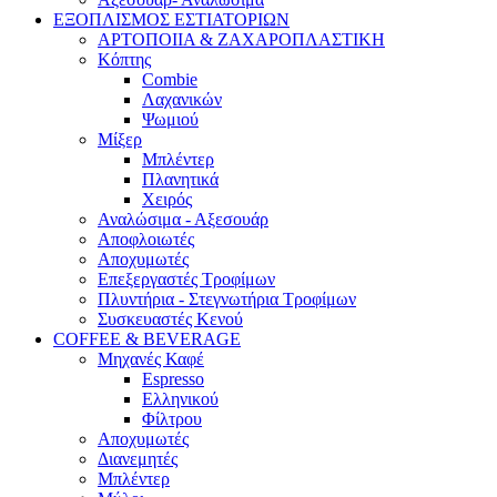
ΕΞΟΠΛΙΣΜΟΣ ΕΣΤΙΑΤΟΡΙΩΝ
ΑΡΤΟΠΟΙΙΑ & ΖΑΧΑΡΟΠΛΑΣΤΙΚΗ
Κόπτης
Combie
Λαχανικών
Ψωμιού
Μίξερ
Μπλέντερ
Πλανητικά
Χειρός
Αναλώσιμα - Αξεσουάρ
Αποφλοιωτές
Αποχυμωτές
Επεξεργαστές Τροφίμων
Πλυντήρια - Στεγνωτήρια Τροφίμων
Συσκευαστές Κενού
COFFEE & BEVERAGE
Μηχανές Καφέ
Espresso
Ελληνικού
Φίλτρου
Αποχυμωτές
Διανεμητές
Μπλέντερ