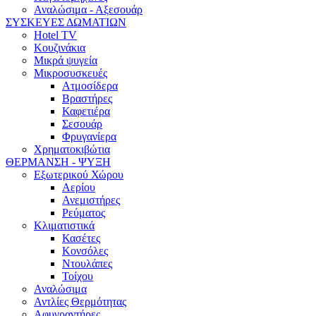
Αναλώσιμα - Αξεσουάρ
ΣΥΣΚΕΥΕΣ ΔΩΜΑΤΙΩΝ
Hotel TV
Κουζινάκια
Μικρά ψυγεία
Μικροσυσκευές
Ατμοσίδερα
Βραστήρες
Καφετιέρα
Σεσουάρ
Φρυγανίερα
Χρηματοκιβώτια
ΘΕΡΜΑΝΣΗ - ΨΥΞΗ
Εξωτερικού Χώρου
Αερίου
Ανεμιστήρες
Ρεύματος
Κλιματιστικά
Κασέτες
Κονσόλες
Ντουλάπες
Τοίχου
Αναλώσιμα
Αντλίες Θερμότητας
Αφυγραντήρες