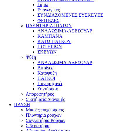
Γκρίλ
Επαγωγικές
ΣΥΝΔΙΑΖΟΜΕΝΕΣ ΣΥΣΚΕΥΕΣ
ΦΡΙΤΕΖΕΣ
ΠΛΥΝΤΗΡΙΑ ΠΙΑΤΩΝ
ΑΝΑΛΩΣΙΜΑ-ΑΞΕΣΟΥΑΡ
ΚΑΜΠΑΝΑ
ΚΑΤΩ ΠΑΓΚΟΥ
ΠΟΤΗΡΙΩΝ
ΣΚΕΥΩΝ
Ψύξη
ΑΝΑΛΩΣΙΜΑ-ΑΞΕΣΟΥΑΡ
Βιτρίνες
Κατάψυξη
ΠΑΓΚΟΙ
Παγομηχανές
Συντήρηση
Αποροφητήρες
Συστήματα Διανομής
ΠΛΥΣΗ
Μικρές επιχειρήσεις
Πλυντήρια ρούχων
Στεγνωτήρια Ρούχων
Σιδερωτήρια
Αξεσουάρ- Αναλώσιμα