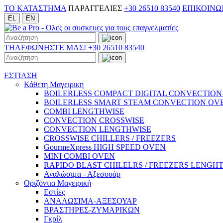
TO ΚΑΤΑΣΤΗΜΑ
ΠΑΡΑΓΓΕΛΙΕΣ
+30 26510 83540
ΕΠΙΚΟΙΝΩ
EL
EN
ΤΗΛΕΦΩΝΗΣΤΕ ΜΑΣ!
+30 26510 83540
ΕΣΤΙΑΣΗ
Κάθετη Μαγειρικη
BOILERLESS COMPACT DIGITAL CONVECTION
BOILERLESS SMART STEAM CONVECTION OV
COMBI LENGTHWISE
CONVECTION CROSSWISE
CONVECTION LENGTHWISE
CROSSWISE CHILLERS / FREEZERS
GourmeXpress HIGH SPEED OVEN
MINI COMBI OVEN
RAPIDO BLAST CHILELRS / FREEZERS LENGH
Αναλώσιμα - Αξεσουάρ
Οριζόντια Μαγειρική
Εστίες
ΑΝΑΛΩΣΙΜΑ-ΑΞΕΣΟΥΑΡ
ΒΡΑΣΤΗΡΕΣ-ΖΥΜΑΡΙΚΩΝ
Γκρίλ