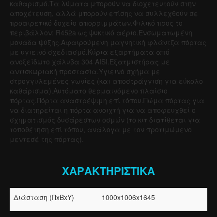
καθαρισμό.Τα λύματα μπορούν να διοχετευτούν στην
αποχέτευση, αλλά μπορούν επίσης να συλλεχθούν σε
προαιρετικό δοχείο απορριμμάτων.Φιλικό προς το
περιβάλλον: R452a ως ψυκτικό αέριο.Ενσωματωμένη
μονάδα ψύξης.Αφαιρούμενη μαγνητική φλάντζα πόρτας
με υγιεινό σχεδιασμό.Κύρια εξαρτήματα από
ανοξείδωτο χάλυβα 304 AISI.Εξατμιστήρας με
αντισκωριακή προστασία.Υγιεινό σχήμα με
στρογγυλεμένες γωνίες (και αποστράγγιση για εύκολο
καθάρισμα).Αυτόματο θερμαινόμενο πλαίσιο
πόρτας.Πόρτα αναστρέψιμη επί τόπου.Πώμα πόρτας για
να διατηρείται η πόρτα ανοιχτή για να αποφευχθεί ο
σχηματισμός δυσάρεστων οσμών (το κιτ διατίθεται για
τοποθέτηση επί τόπου, ανάλογα με τον προτιμώμενο
μεντεσέ της πόρτας).
ΧΑΡΑΚΤΗΡΙΣΤΙΚΑ
Διάσταση (ΠxΒxΥ)
1000x1006x1645