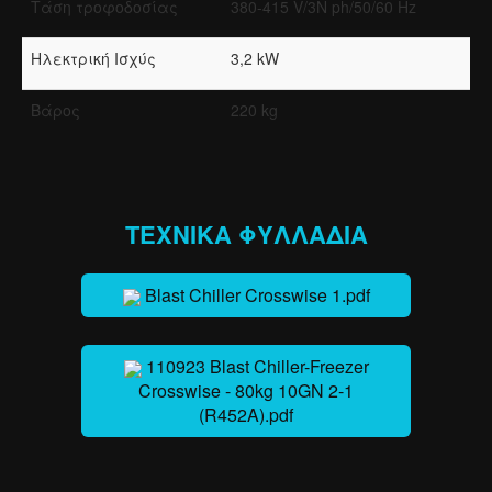
Τάση τροφοδοσίας
380-415 V/3N ph/50/60 Hz
Hλεκτρική Iσχύς
3,2 kW
Βάρος
220 kg
ΤΕΧΝΙΚΑ ΦΥΛΛΑΔΙΑ
Blast Chiller Crosswise 1.pdf
110923 Blast Chiller-Freezer
Crosswise - 80kg 10GN 2-1
(R452A).pdf