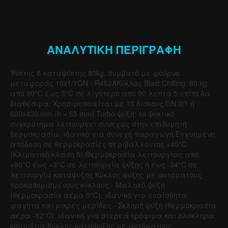
ΑΝΑΛΥΤΙΚΗ ΠΕΡΙΓΡΑΦΗ
Ψύκτης & καταψύκτης 80kg, συμβατό με φούρνο
μεταφοράς 10x1/1GN - R452AΚύκλος Blast Chilling: 80 kg
από 90°C έως 3°C σε λιγότερο από 90 λεπτά.5 επίπεδα
διαθέσιμα. Χρησιμοποιείται με 10 δίσκους GN 2/1 ή
600x400 mm (h = 65 mm).Turbo ψύξη: το ψυκτικό
συγκρότημα λειτουργεί συνεχώς στην επιθυμητή
θερμοκρασία. ιδανικό για συνεχή παραγωγή.Εγγυημένη
απόδοση σε θερμοκρασίες περιβάλλοντος +40°C
(Κλιματική κλάση 5).Θερμοκρασία λειτουργίας από
+90°C έως +3°C σε λειτουργία ψύξης ή έως -34°C σε
λειτουργία κατάψυξης.Κύκλος ψύξης με αυτόματους
προκαθορισμένους κύκλους:- Μαλακό ψύξη
(θερμοκρασία αέρα 0°C), ιδανικό για ευαίσθητα
φαγητά και μικρές μερίδες.- Σκληρή ψύξη (θερμοκρασία
αέρα -12°C), ιδανική για στερεά τρόφιμα και ολόκληρα
κομμάτια.Κύκλος κατάψυξης με αυτόματους