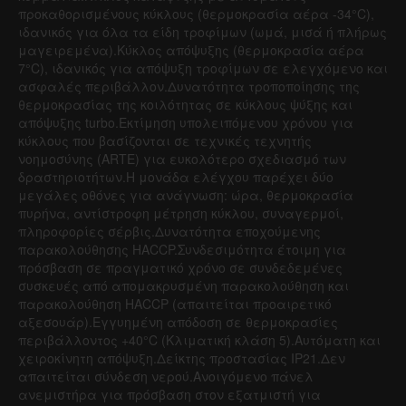
προκαθορισμένους κύκλους (θερμοκρασία αέρα -34°C),
ιδανικός για όλα τα είδη τροφίμων (ωμά, μισά ή πλήρως
μαγειρεμένα).Κύκλος απόψυξης (θερμοκρασία αέρα
7°C), ιδανικός για απόψυξη τροφίμων σε ελεγχόμενο και
ασφαλές περιβάλλον.Δυνατότητα τροποποίησης της
θερμοκρασίας της κοιλότητας σε κύκλους ψύξης και
απόψυξης turbo.Εκτίμηση υπολειπόμενου χρόνου για
κύκλους που βασίζονται σε τεχνικές τεχνητής
νοημοσύνης (ARTE) για ευκολότερο σχεδιασμό των
δραστηριοτήτων.Η μονάδα ελέγχου παρέχει δύο
μεγάλες οθόνες για ανάγνωση: ώρα, θερμοκρασία
πυρήνα, αντίστροφη μέτρηση κύκλου, συναγερμοί,
πληροφορίες σέρβις.Δυνατότητα εποχούμενης
παρακολούθησης HACCP.Συνδεσιμότητα έτοιμη για
πρόσβαση σε πραγματικό χρόνο σε συνδεδεμένες
συσκευές από απομακρυσμένη παρακολούθηση και
παρακολούθηση HACCP (απαιτείται προαιρετικό
αξεσουάρ).Εγγυημένη απόδοση σε θερμοκρασίες
περιβάλλοντος +40°C (Κλιματική κλάση 5).Αυτόματη και
χειροκίνητη απόψυξη.Δείκτης προστασίας IP21.Δεν
απαιτείται σύνδεση νερού.Ανοιγόμενο πάνελ
ανεμιστήρα για πρόσβαση στον εξατμιστή για